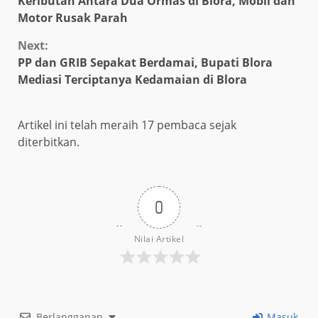
Keributan Antara Dua Ormas di Blora, Mobil dan
Reading
Motor Rusak Parah
Next:
PP dan GRIB Sepakat Berdamai, Bupati Blora
Mediasi Terciptanya Kedamaian di Blora
Artikel ini telah meraih 17 pembaca sejak
diterbitkan.
0
Nilai Artikel
Berlangganan
Masuk