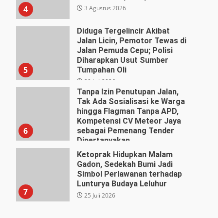
3 Agustus 2026
4
Diduga Tergelincir Akibat
Jalan Licin, Pemotor Tewas di
Jalan Pemuda Cepu; Polisi
Diharapkan Usut Sumber
5
Tumpahan Oli
29 Juli 2026
Tanpa Izin Penutupan Jalan,
Tak Ada Sosialisasi ke Warga
hingga Flagman Tanpa APD,
Kompetensi CV Meteor Jaya
6
sebagai Pemenang Tender
Dipertanyakan
27 Juli 2026
Ketoprak Hidupkan Malam
Gadon, Sedekah Bumi Jadi
Simbol Perlawanan terhadap
Lunturya Budaya Leluhur
7
25 Juli 2026