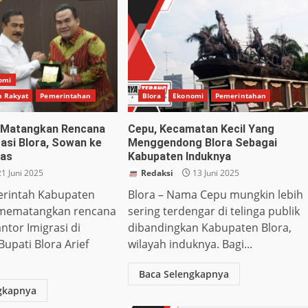
omi
n Rakyat
Pemerintahan
Blora
Ekonomi
Pemerintahan
f Matangkan Rencana
Cepu, Kecamatan Kecil Yang
rasi Blora, Sowan ke
Menggendong Blora Sebagai
pas
Kabupaten Induknya
1 Juni 2025
Redaksi
13 Juni 2025
erintah Kabupaten
Blora – Nama Cepu mungkin lebih
 mematangkan rencana
sering terdengar di telinga publik
ntor Imigrasi di
dibandingkan Kabupaten Blora,
Bupati Blora Arief
wilayah induknya. Bagi...
Baca Selengkapnya
gkapnya