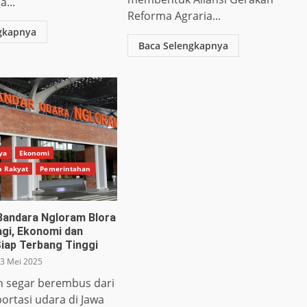
...
Reforma Agraria...
gkapnya
Baca Selengkapnya
ya
Ekonomi
n Rakyat
Pemerintahan
 Bandara Ngloram Blora
agi, Ekonomi dan
Siap Terbang Tinggi
3 Mei 2025
in segar berembus dari
ortasi udara di Jawa