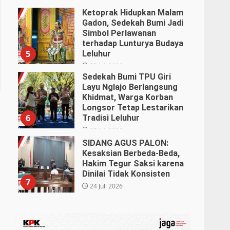
Dipertanyakan
Ketoprak Hidupkan Malam
Gadon, Sedekah Bumi Jadi
27 Juli 2026
Simbol Perlawanan
terhadap Lunturya Budaya
5
Leluhur
25 Juli 2026
Sedekah Bumi TPU Giri
Layu Nglajo Berlangsung
Khidmat, Warga Korban
Longsor Tetap Lestarikan
6
Tradisi Leluhur
25 Juli 2026
SIDANG AGUS PALON:
Kesaksian Berbeda-Beda,
Hakim Tegur Saksi karena
Dinilai Tidak Konsisten
7
24 Juli 2026