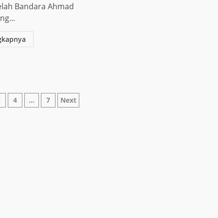
elah Bandara Ahmad
ng...
gkapnya
asi
3
4
…
7
Next