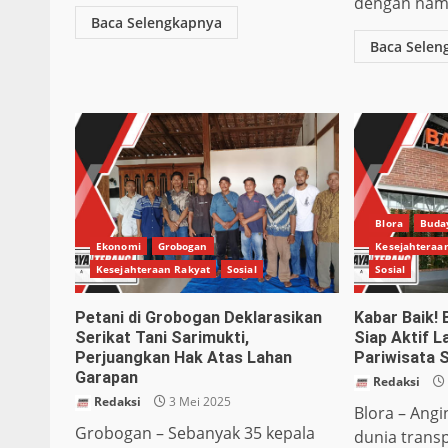
dengan nama
Baca Selengkapnya
Baca Selen
Blora
Buda
Ekonomi
Grobogan
Kesejahteraa
Kesejahteraan Rakyat
Sosial
Sosial
Petani di Grobogan Deklarasikan
Kabar Baik!
Serikat Tani Sarimukti,
Siap Aktif L
Perjuangkan Hak Atas Lahan
Pariwisata 
Garapan
Redaksi
Redaksi
3 Mei 2025
Blora – Ang
Grobogan – Sebanyak 35 kepala
dunia transp