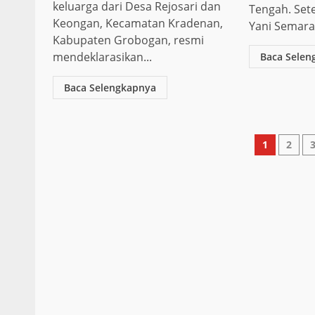
keluarga dari Desa Rejosari dan
Tengah. Set
Keongan, Kecamatan Kradenan,
Yani Semara
Kabupaten Grobogan, resmi
mendeklarasikan...
Baca Selen
Baca Selengkapnya
Pagin
1
2
pos