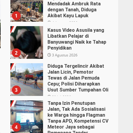
Mendadak Ambruk Rata
dengan Tanah, Diduga
1
Akibat Kayu Lapuk
4 Agustus 2026
Kasus Video Asusila yang
Libatkan Pelajar di
Banyuwangi Naik ke Tahap
Penyidikan
2
3 Agustus 2026
Diduga Tergelincir Akibat
Jalan Licin, Pemotor
Tewas di Jalan Pemuda
Cepu; Polisi Diharapkan
3
Usut Sumber Tumpahan Oli
29 Juli 2026
Tanpa Izin Penutupan
Jalan, Tak Ada Sosialisasi
ke Warga hingga Flagman
Tanpa APD, Kompetensi CV
4
Meteor Jaya sebagai
Pemenang Tender