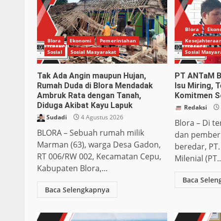
Blora
Ekon
Blora
Ekonomi
Pemerintahan
Kesejahteraa
Sosial
Sosial Masyarakat
Sosial Masyar
Tak Ada Angin maupun Hujan,
PT ANTaM Bu
Rumah Duda di Blora Mendadak
Isu Miring, 
Ambruk Rata dengan Tanah,
Komitmen So
Diduga Akibat Kayu Lapuk
Redaksi
Sudadi
4 Agustus 2026
Blora – Di t
BLORA – Sebuah rumah milik
dan pemberi
Marman (63), warga Desa Gadon,
beredar, PT
RT 006/RW 002, Kecamatan Cepu,
Milenial (PT..
Kabupaten Blora,...
Baca Selen
Baca Selengkapnya