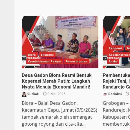
Ekonomi
G
Blora
Ekonomi
Kesejahteraa
Kesejahteraan Rakyat
Pemerintahan
Sosial
Desa Gadon Blora Resmi Bentuk
Pembentuka
Koperasi Merah Putih: Langkah
Rejeki Tani,
Nyata Menuju Ekonomi Mandiri!
Randurejo 
Sudadi
9 Mei 2025
Redaksi
Blora – Balai Desa Gadon,
Grobogan – 
Kecamatan Cepu, Jumat (9/5/2025)
Randurejo, 
tampak semarak oleh semangat
Kabupaten 
gotong royong dan cita-cita...
membentuk 