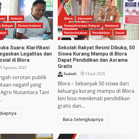
omi
Hukum
Blora
Ekonomi
n Rakyat
Pemerintahan
Kesejahteraan Rakyat
Nasional
akat
Pemerintahan
Pendidikan
Sosial
ka Suara: Klarifikasi
Sekolah Rakyat Resmi Dibuka, 50
Tegaskan Legalitas dan
Siswa Kurang Mampu di Blora
sial di Blora
Dapat Pendidikan dan Asrama
Gratis
5 Agustus 2025
Sudadi
14 Juli 2025
engah sorotan publik
Blora – Sebanyak 50 siswa dari
taan negatif yang
keluarga kurang mampu di Blora
. Agro Nusantara Tani
kini bisa menikmati pendidikan
.
gratis dan...
gkapnya
Baca Selengkapnya