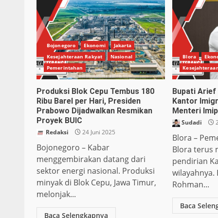
Bojonegoro
Ekonomi
Jakarta
Kesejahteraan Rakyat
Nasional
Blora
Ekon
Pemerintahan
Kesejahteraa
Produksi Blok Cepu Tembus 180
Bupati Arie
Ribu Barel per Hari, Presiden
Kantor Imig
Prabowo Dijadwalkan Resmikan
Menteri Imi
Proyek BUIC
Sudadi
2
Redaksi
24 Juni 2025
Blora – Pem
Bojonegoro – Kabar
Blora terus
menggembirakan datang dari
pendirian Ka
sektor energi nasional. Produksi
wilayahnya. 
minyak di Blok Cepu, Jawa Timur,
Rohman...
melonjak...
Baca Selen
Baca Selengkapnya