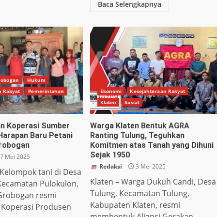
Baca Selengkapnya
robogan
Hukum
n Rakyat
Pemerintahan
Ekonomi
Kesejahteraan Rakyat
Klaten
Sosial
n Koperasi Sumber
Warga Klaten Bentuk AGRA
 Harapan Baru Petani
Ranting Tulung, Teguhkan
Grobogan
Komitmen atas Tanah yang Dihuni
Sejak 1950
7 Mei 2025
Redaksi
3 Mei 2025
Kelompok tani di Desa
Klaten – Warga Dukuh Candi, Desa
Kecamatan Pulokulon,
Tulung, Kecamatan Tulung,
Grobogan resmi
Kabupaten Klaten, resmi
Koperasi Produsen
membentuk Aliansi Gerakan