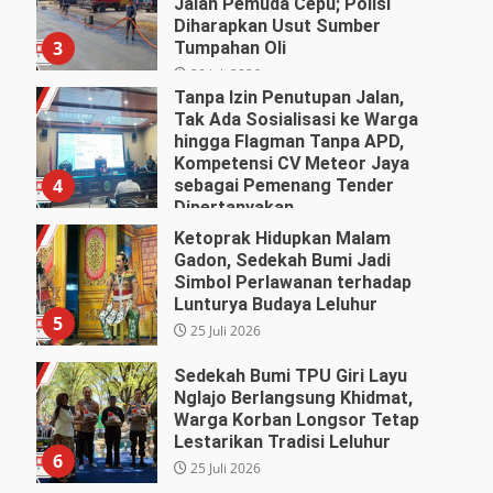
Jalan Pemuda Cepu; Polisi
Diharapkan Usut Sumber
3
Tumpahan Oli
29 Juli 2026
Tanpa Izin Penutupan Jalan,
Tak Ada Sosialisasi ke Warga
hingga Flagman Tanpa APD,
Kompetensi CV Meteor Jaya
4
sebagai Pemenang Tender
Dipertanyakan
27 Juli 2026
Ketoprak Hidupkan Malam
Gadon, Sedekah Bumi Jadi
Simbol Perlawanan terhadap
Lunturya Budaya Leluhur
5
25 Juli 2026
Sedekah Bumi TPU Giri Layu
Nglajo Berlangsung Khidmat,
Warga Korban Longsor Tetap
Lestarikan Tradisi Leluhur
6
25 Juli 2026