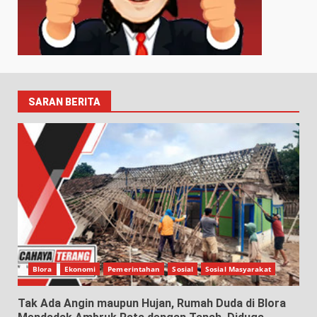
SARAN BERITA
Blora
Ekonomi
Pemerintahan
Sosial
Sosial Masyarakat
Tak Ada Angin maupun Hujan, Rumah Duda di Blora