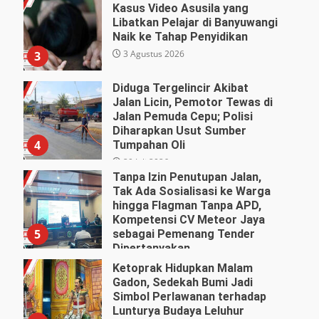
Kasus Video Asusila yang
Libatkan Pelajar di Banyuwangi
Naik ke Tahap Penyidikan
3 Agustus 2026
3
Diduga Tergelincir Akibat
Jalan Licin, Pemotor Tewas di
Jalan Pemuda Cepu; Polisi
Diharapkan Usut Sumber
4
Tumpahan Oli
29 Juli 2026
Tanpa Izin Penutupan Jalan,
Tak Ada Sosialisasi ke Warga
hingga Flagman Tanpa APD,
Kompetensi CV Meteor Jaya
5
sebagai Pemenang Tender
Dipertanyakan
27 Juli 2026
Ketoprak Hidupkan Malam
Gadon, Sedekah Bumi Jadi
Simbol Perlawanan terhadap
Lunturya Budaya Leluhur