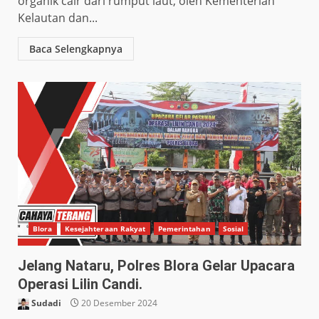
organik cair dari rumput laut, oleh Kementerian
Kelautan dan...
Baca Selengkapnya
Blora
Kesejahteraan Rakyat
Pemerintahan
Sosial
Jelang Nataru, Polres Blora Gelar Upacara
Operasi Lilin Candi.
Sudadi
20 Desember 2024