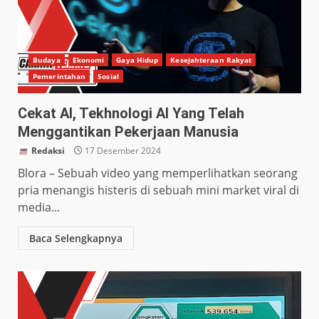
Budaya
Ekonomi
Gaya Hidup
Kesejahteraan Rakyat
Pemerintahan
Sosial
Cekat AI, Tekhnologi AI Yang Telah
Menggantikan Pekerjaan Manusia
Redaksi
17 Desember 2024
Blora – Sebuah video yang memperlihatkan seorang
pria menangis histeris di sebuah mini market viral di
media...
Baca Selengkapnya