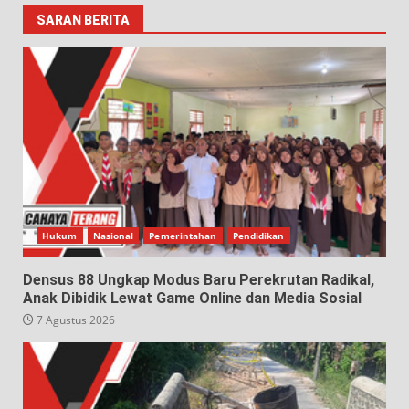
SARAN BERITA
Hukum
Nasional
Pemerintahan
Pendidikan
Densus 88 Ungkap Modus Baru Perekrutan Radikal,
Anak Dibidik Lewat Game Online dan Media Sosial
7 Agustus 2026