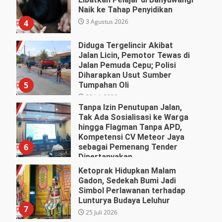
Naik ke Tahap Penyidikan
3 Agustus 2026
4
Diduga Tergelincir Akibat
Jalan Licin, Pemotor Tewas di
Jalan Pemuda Cepu; Polisi
Diharapkan Usut Sumber
5
Tumpahan Oli
29 Juli 2026
Tanpa Izin Penutupan Jalan,
Tak Ada Sosialisasi ke Warga
hingga Flagman Tanpa APD,
Kompetensi CV Meteor Jaya
6
sebagai Pemenang Tender
Dipertanyakan
27 Juli 2026
Ketoprak Hidupkan Malam
Gadon, Sedekah Bumi Jadi
Simbol Perlawanan terhadap
Lunturya Budaya Leluhur
7
25 Juli 2026