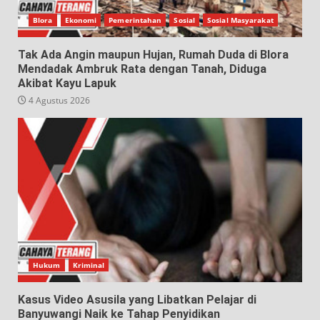
Blora
Ekonomi
Pemerintahan
Sosial
Sosial Masyarakat
Tak Ada Angin maupun Hujan, Rumah Duda di Blora
Mendadak Ambruk Rata dengan Tanah, Diduga
Akibat Kayu Lapuk
4 Agustus 2026
Hukum
Kriminal
Kasus Video Asusila yang Libatkan Pelajar di
Banyuwangi Naik ke Tahap Penyidikan