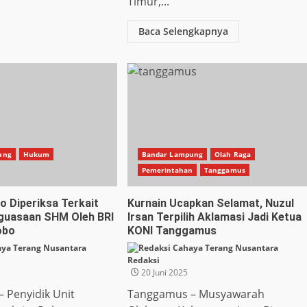
Timur,...
Baca Selengkapnya
ung
Hukum
Bandar Lampung
Olah Raga
Pemerintahan
Tanggamus
no Diperiksa Terkait
Kurnain Ucapkan Selamat, Nuzul
guasaan SHM Oleh BRI
Irsan Terpilih Aklamasi Jadi Ketua
obo
KONI Tanggamus
Redaksi
20 Juni 2025
 Penyidik Unit
Tanggamus – Musyawarah