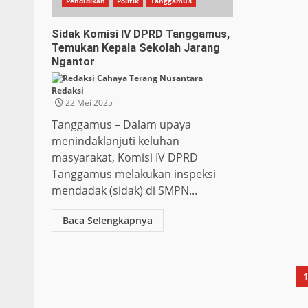
Pendidikan
Politik
Tanggamus
Sidak Komisi IV DPRD Tanggamus,
Temukan Kepala Sekolah Jarang
Ngantor
Redaksi
22 Mei 2025
Tanggamus – Dalam upaya
menindaklanjuti keluhan
masyarakat, Komisi IV DPRD
Tanggamus melakukan inspeksi
mendadak (sidak) di SMPN...
Baca Selengkapnya
P
p