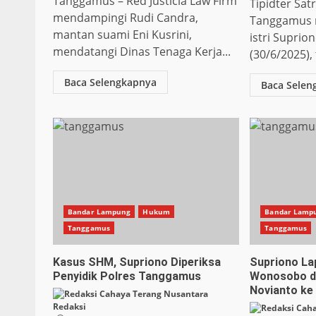
Tanggamus – Red Justicia Law Firm
Tipidter Sat
mendampingi Rudi Candra,
Tanggamus 
mantan suami Eni Kusrini,
istri Suprio
mendatangi Dinas Tenaga Kerja...
(30/6/2025), 
Baca Selengkapnya
Baca Selen
Bandar Lampung
Hukum
Bandar Lamp
Tanggamus
Tanggamus
Kasus SHM, Supriono Diperiksa
Supriono La
Penyidik Polres Tanggamus
Wonosobo d
Novianto ke
Redaksi