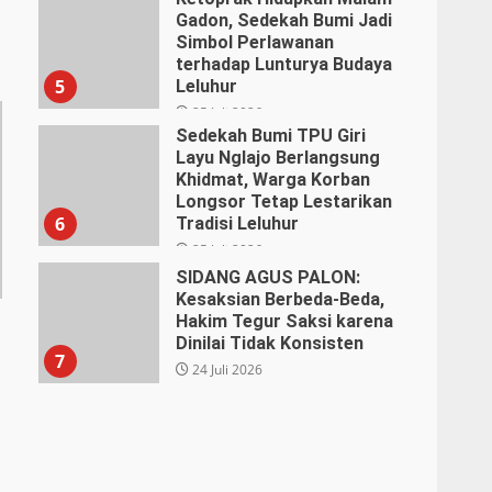
Gadon, Sedekah Bumi Jadi
27 Juli 2026
Simbol Perlawanan
terhadap Lunturya Budaya
5
Leluhur
25 Juli 2026
Sedekah Bumi TPU Giri
Layu Nglajo Berlangsung
Khidmat, Warga Korban
Longsor Tetap Lestarikan
6
Tradisi Leluhur
25 Juli 2026
SIDANG AGUS PALON:
Kesaksian Berbeda-Beda,
Hakim Tegur Saksi karena
Dinilai Tidak Konsisten
7
24 Juli 2026