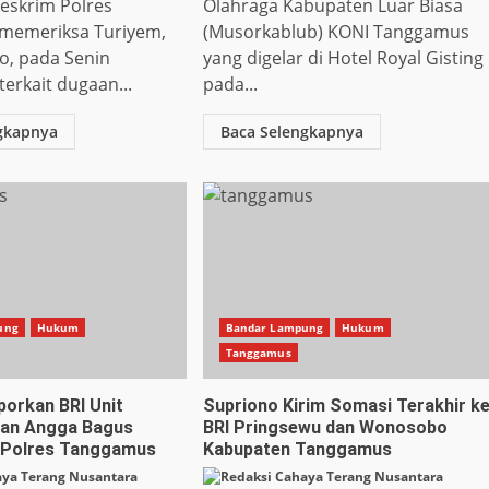
reskrim Polres
Olahraga Kabupaten Luar Biasa
memeriksa Turiyem,
(Musorkablub) KONI Tanggamus
no, pada Senin
yang digelar di Hotel Royal Gisting
terkait dugaan...
pada...
gkapnya
Baca Selengkapnya
ung
Hukum
Bandar Lampung
Hukum
Tanggamus
porkan BRI Unit
Supriono Kirim Somasi Terakhir k
an Angga Bagus
BRI Pringsewu dan Wonosobo
 Polres Tanggamus
Kabupaten Tanggamus