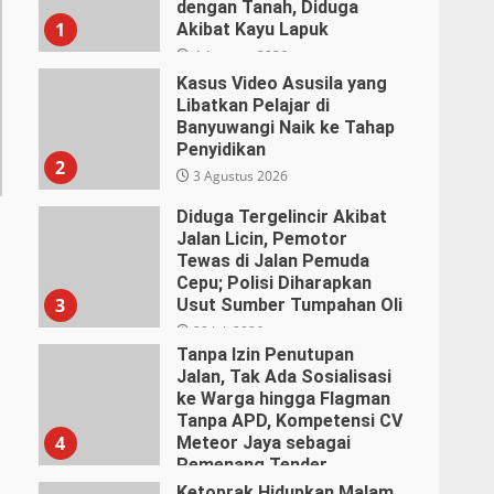
dengan Tanah, Diduga
1
Akibat Kayu Lapuk
4 Agustus 2026
Kasus Video Asusila yang
Libatkan Pelajar di
Banyuwangi Naik ke Tahap
Penyidikan
2
3 Agustus 2026
Diduga Tergelincir Akibat
Jalan Licin, Pemotor
Tewas di Jalan Pemuda
Cepu; Polisi Diharapkan
3
Usut Sumber Tumpahan Oli
29 Juli 2026
Tanpa Izin Penutupan
Jalan, Tak Ada Sosialisasi
ke Warga hingga Flagman
Tanpa APD, Kompetensi CV
4
Meteor Jaya sebagai
Pemenang Tender
Dipertanyakan
Ketoprak Hidupkan Malam