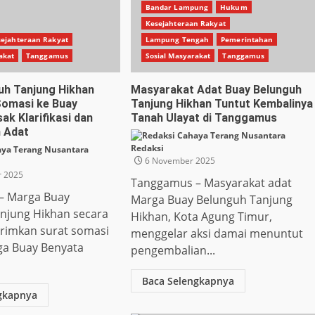
Bandar Lampung
Hukum
Kesejahteraan Rakyat
ejahteraan Rakyat
Lampung Tengah
Pemerintahan
akat
Tanggamus
Sosial Masyarakat
Tanggamus
uh Tanjung Hikhan
Masyarakat Adat Buay Belunguh
omasi ke Buay
Tanjung Hikhan Tuntut Kembalinya
ak Klarifikasi dan
Tanah Ulayat di Tanggamus
 Adat
Redaksi
6 November 2025
 2025
Tanggamus – Masyarakat adat
– Marga Buay
Marga Buay Belunguh Tanjung
njung Hikhan secara
Hikhan, Kota Agung Timur,
rimkan surat somasi
menggelar aksi damai menuntut
ga Buay Benyata
pengembalian...
Baca Selengkapnya
gkapnya