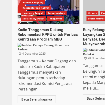
Bandar Lampung
Kesejahteraan Rakyat
Lampung Tengah
Pemerintahan
Hukum
Kes
Sosial Masyarakat
Tanggamus
Sosial Masyar
Kadin Tanggamus Dukung
Buay Belung
Rekomendasi KPPU untuk Perluas
Layangkan S
Kemitraan Program MBG
Benyata, Des
Musyawarah
Redaksi
4 Desember 2025
Redaksi
28 November
Tanggamus – Kamar Dagang dan
Tanggamus 
Industri (Kadin) Kabupaten
Belunguh Ta
Tanggamus menyatakan
resmi mengi
dukungan penuh terhadap
kepada Mar
rekomendasi Komisi Pengawas
melalui...
Persaingan...
Baca Selen
Baca Selengkapnya