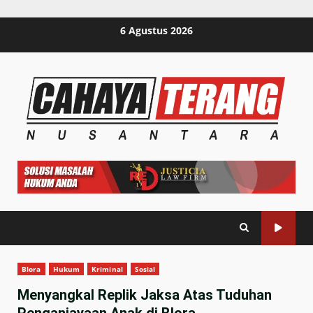
Skip
6 Agustus 2026
to
content
Blora
Hukum
Kriminal
Sosial
Menyangkal Replik Jaksa Atas Tuduhan
Penganiayaan Anak di Blora