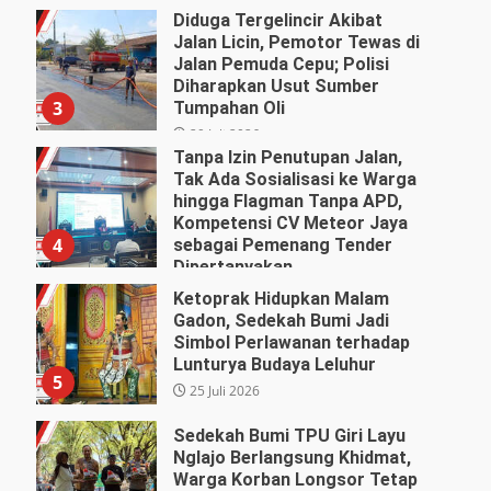
Diduga Tergelincir Akibat
Jalan Licin, Pemotor Tewas di
Jalan Pemuda Cepu; Polisi
Diharapkan Usut Sumber
3
Tumpahan Oli
29 Juli 2026
Tanpa Izin Penutupan Jalan,
Tak Ada Sosialisasi ke Warga
hingga Flagman Tanpa APD,
Kompetensi CV Meteor Jaya
4
sebagai Pemenang Tender
Dipertanyakan
27 Juli 2026
Ketoprak Hidupkan Malam
Gadon, Sedekah Bumi Jadi
Simbol Perlawanan terhadap
Lunturya Budaya Leluhur
5
25 Juli 2026
Sedekah Bumi TPU Giri Layu
Nglajo Berlangsung Khidmat,
Warga Korban Longsor Tetap