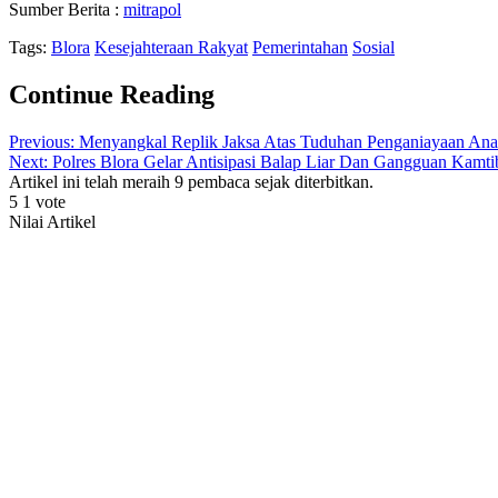
Sumber Berita :
mitrapol
Tags:
Blora
Kesejahteraan Rakyat
Pemerintahan
Sosial
Continue Reading
Previous:
Menyangkal Replik Jaksa Atas Tuduhan Penganiayaan Anak
Next:
Polres Blora Gelar Antisipasi Balap Liar Dan Gangguan Kam
Artikel ini telah meraih 9 pembaca sejak diterbitkan.
5
1
vote
Nilai Artikel