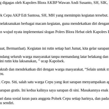
yang digagas oleh Kapolres Blora AKBP Wawan Andi Susanto, SH, SIK, 
sek Cepu AKP Edi Santosa, SH, MH yang memimpin kegiatan tersebut.
melaksanakan berbagai macam kegiatan, guna mendekatkan diri dengan
wujud nyata implementasi slogan Polres Blora Hebat oleh Kapolres B
at, Bermanfaat). Kegiatan ini rutin setiap hari Jumat, kita gelar sar
dang seluruh warga masyarakat tanpa memandang latar belakang dan pe
ini rutin kita laksanakan, ” ucap Kapolsek.
krab dan mendekatkan diri dengan warga masyarakat, “Selain untuk me
pu.
sek Cepu. Siti, salah satu warga Cepu yang ikut sarapan menyampaikan a
apan gratis. Ini kedua kalinya saya sarapan di sini. Masakannya enak 
dari dana sosial iuran para anggota Polsek Cepu setiap harinya, dan p
 sendiri.