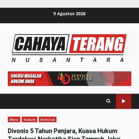
Skip
9 Agustus 2026
to
content
Blora
Hukum
Kriminal
Divonis 5 Tahun Penjara, Kuasa Hukum
Terdakwa Narkotika Siap Tempuh Jalur