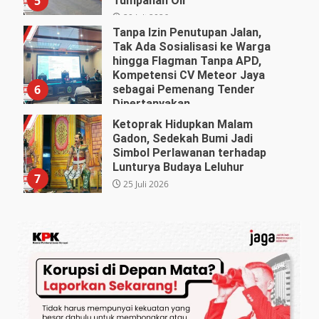
5
Tumpahan Oli
29 Juli 2026
Tanpa Izin Penutupan Jalan,
Tak Ada Sosialisasi ke Warga
hingga Flagman Tanpa APD,
Kompetensi CV Meteor Jaya
6
sebagai Pemenang Tender
Dipertanyakan
27 Juli 2026
Ketoprak Hidupkan Malam
Gadon, Sedekah Bumi Jadi
Simbol Perlawanan terhadap
Lunturya Budaya Leluhur
7
25 Juli 2026