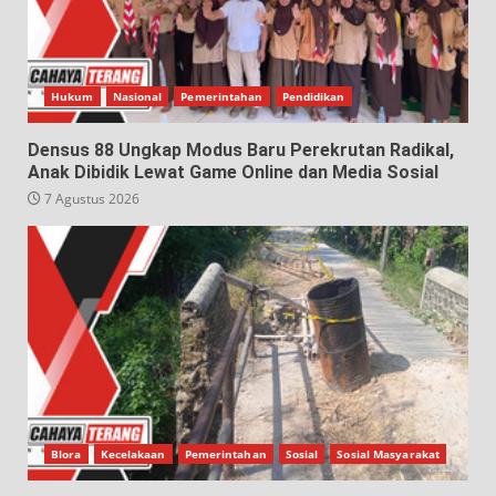
Hukum
Nasional
Pemerintahan
Pendidikan
Densus 88 Ungkap Modus Baru Perekrutan Radikal,
Anak Dibidik Lewat Game Online dan Media Sosial
7 Agustus 2026
Blora
Kecelakaan
Pemerintahan
Sosial
Sosial Masyarakat