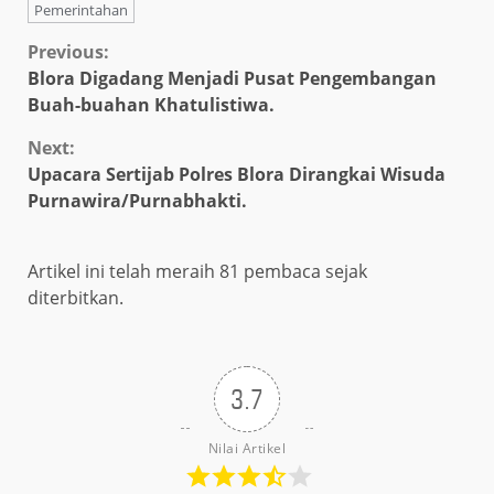
Pemerintahan
Continue
Previous:
Blora Digadang Menjadi Pusat Pengembangan
Reading
Buah-buahan Khatulistiwa.
Next:
Upacara Sertijab Polres Blora Dirangkai Wisuda
Purnawira/Purnabhakti.
Artikel ini telah meraih 81 pembaca sejak
diterbitkan.
3.7
Nilai Artikel