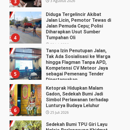
3 Agustus 2026
3
Diduga Tergelincir Akibat
Jalan Licin, Pemotor Tewas di
Jalan Pemuda Cepu; Polisi
Diharapkan Usut Sumber
4
Tumpahan Oli
29 Juli 2026
Tanpa Izin Penutupan Jalan,
Tak Ada Sosialisasi ke Warga
hingga Flagman Tanpa APD,
Kompetensi CV Meteor Jaya
5
sebagai Pemenang Tender
Dipertanyakan
27 Juli 2026
Ketoprak Hidupkan Malam
Gadon, Sedekah Bumi Jadi
Simbol Perlawanan terhadap
Lunturya Budaya Leluhur
6
25 Juli 2026
Sedekah Bumi TPU Giri Layu