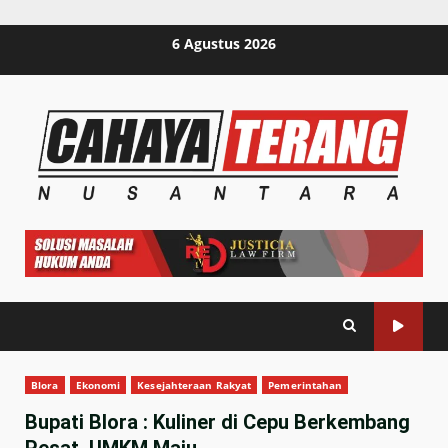
Skip
6 Agustus 2026
to
content
Blora
Ekonomi
Kesejahteraan Rakyat
Pemerintahan
Bupati Blora : Kuliner di Cepu Berkembang
Pesat, UMKM Maju