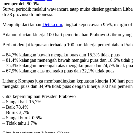
memperoleh 80,9%.
Survei periodik melalui wawancara tatap muka diselenggarakan Litb
di 38 provinsi di Indonesia.
Mengutip dari laman
Detik.com
, tingkat kepercayaan 95%, margin of
Adapun rincian kinerja 100 hari pemerintahan Prabowo-Gibran yang
Berikut derajat kepuasan terhadap 100 hari kinerja pemerintahan Pra
– 84,7% kalangan bawah mengaku puas dan 15,3% tidak puas
– 81,4% kalangan menengah bawah mengaku puas dan 18,6% tidak 
– 75,3% kalangan menengah atas mengaku puas dan 24,7% tidak pua
– 67,9% kalangan atas mengaku puas dan 32,1% tidak puas
Litbang Kompas juga membandingkan kepuasan kinerja 100 hari peme
mengaku puas dan 34,9% tidak puas dengan kinerja 100 hari pemerin
Citra kepemimpinan Presiden Prabowo
– Sangat baik 15,7%
– Baik 78,4%
– Buruk 3,7%
– Sangat buruk 0,5%
– Tidak tahu 1,7%