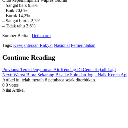
Citra kepemimpinan Wapres Gibran
– Sangat baik 9,3%
– Baik 70,6%
– Buruk 14,2%
– Sangat buruk 2,3%
– Tidak tahu 3,6%
Sumber Berita :
Detik.com
Tags:
Kesejahteraan Rakyat
Nasional
Pemerintahan
Continue Reading
Previous:
Teror Penyiraman Air Kencing Di Cepu Terjadi Lagi
Next:
Warga Blora Sekarang Bisa ke Solo dan Jogja Naik Kereta Api
Artikel ini telah meraih 6 pembaca sejak diterbitkan.
0
0
votes
Nilai Artikel