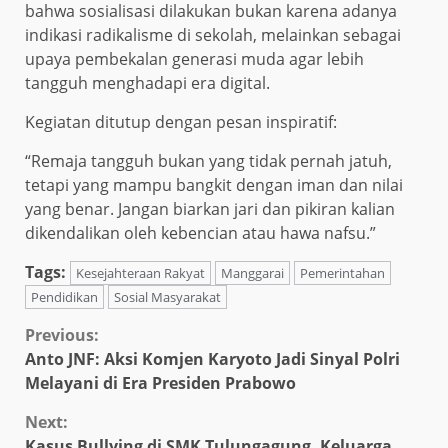
bahwa sosialisasi dilakukan bukan karena adanya
indikasi radikalisme di sekolah, melainkan sebagai
upaya pembekalan generasi muda agar lebih
tangguh menghadapi era digital.
Kegiatan ditutup dengan pesan inspiratif:
“Remaja tangguh bukan yang tidak pernah jatuh,
tetapi yang mampu bangkit dengan iman dan nilai
yang benar. Jangan biarkan jari dan pikiran kalian
dikendalikan oleh kebencian atau hawa nafsu.”
Tags:
Kesejahteraan Rakyat
Manggarai
Pemerintahan
Pendidikan
Sosial Masyarakat
Continue
Previous:
Anto JNF: Aksi Komjen Karyoto Jadi Sinyal Polri
Reading
Melayani di Era Presiden Prabowo
Next:
Kasus Bullying di SMK Tulungagung, Keluarga