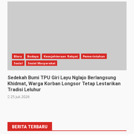
Blora
Budaya
Kesejahteraan Rakyat
Pemerintahan
Sosial
Sosial Masyarakat
Sedekah Bumi TPU Giri Layu Nglajo Berlangsung
Khidmat, Warga Korban Longsor Tetap Lestarikan
Tradisi Leluhur
25 Juli 2026
BERITA TERBARU