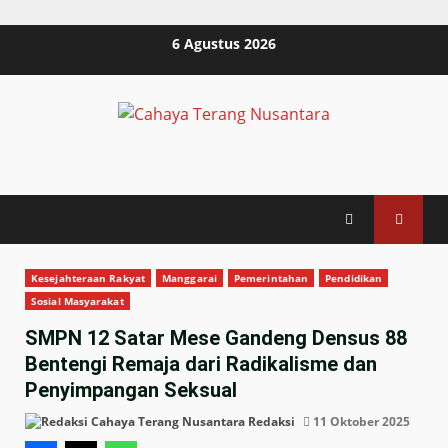
Skip
6 Agustus 2026
to
content
Kesejahteraan Rakyat
Manggarai
Pemerintahan
Pendidikan
Sosial Masyarakat
SMPN 12 Satar Mese Gandeng Densus 88
Bentengi Remaja dari Radikalisme dan
Penyimpangan Seksual
Redaksi
11 Oktober 2025