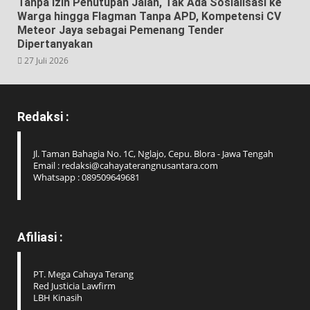
Tanpa Izin Penutupan Jalan, Tak Ada Sosialisasi ke
Warga hingga Flagman Tanpa APD, Kompetensi CV
Meteor Jaya sebagai Pemenang Tender
Dipertanyakan
27 Juli 2026
Redaksi :
Jl. Taman Bahagia No. 1C, Nglajo, Cepu. Blora - Jawa Tengah
Email : redaksi@cahayaterangnusantara.com
Whatsapp : 089509649681
Afiliasi :
PT. Mega Cahaya Terang
Red Justicia Lawfirm
LBH Kinasih