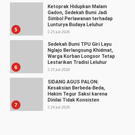
27 Juli 2026
Ketoprak Hidupkan Malam
Gadon, Sedekah Bumi Jadi
Simbol Perlawanan terhadap
Lunturya Budaya Leluhur
5
25 Juli 2026
Sedekah Bumi TPU Giri Layu
Nglajo Berlangsung Khidmat,
Warga Korban Longsor Tetap
Lestarikan Tradisi Leluhur
6
25 Juli 2026
SIDANG AGUS PALON:
Kesaksian Berbeda-Beda,
Hakim Tegur Saksi karena
Dinilai Tidak Konsisten
7
24 Juli 2026