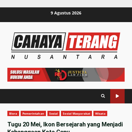
Skip
9 Agustus 2026
to
content
Blora
Pemerintahan
Sosial
Sosial Masyarakat
Wisata
Tugu 20 Mei, Ikon Bersejarah yang Menjadi
Kebanggaan Kota Cepu