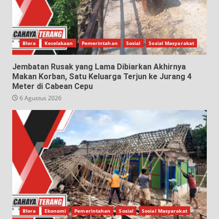
Blora
Kecelakaan
Pemerintahan
Sosial
Sosial Masyarakat
Jembatan Rusak yang Lama Dibiarkan Akhirnya
Makan Korban, Satu Keluarga Terjun ke Jurang 4
Meter di Cabean Cepu
6 Agustus 2026
Blora
Ekonomi
Pemerintahan
Sosial
Sosial Masyarakat