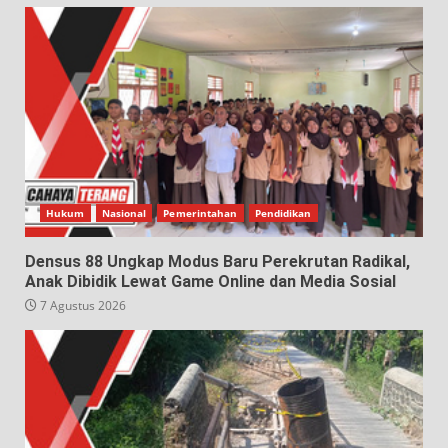
Hukum
Nasional
Pemerintahan
Pendidikan
Densus 88 Ungkap Modus Baru Perekrutan Radikal,
Anak Dibidik Lewat Game Online dan Media Sosial
7 Agustus 2026