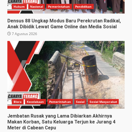
Hukum
Nasional
Pemerintahan
Pendidikan
Densus 88 Ungkap Modus Baru Perekrutan Radikal,
Anak Dibidik Lewat Game Online dan Media Sosial
7 Agustus 2026
Blora
Kecelakaan
Pemerintahan
Sosial
Sosial Masyarakat
Jembatan Rusak yang Lama Dibiarkan Akhirnya
Makan Korban, Satu Keluarga Terjun ke Jurang 4
Meter di Cabean Cepu