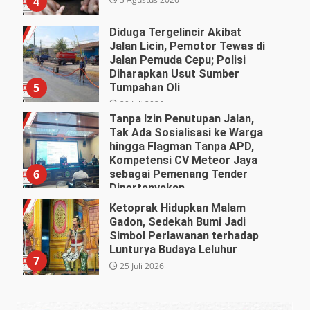
4
Diduga Tergelincir Akibat
Jalan Licin, Pemotor Tewas di
Jalan Pemuda Cepu; Polisi
Diharapkan Usut Sumber
5
Tumpahan Oli
29 Juli 2026
Tanpa Izin Penutupan Jalan,
Tak Ada Sosialisasi ke Warga
hingga Flagman Tanpa APD,
Kompetensi CV Meteor Jaya
6
sebagai Pemenang Tender
Dipertanyakan
27 Juli 2026
Ketoprak Hidupkan Malam
Gadon, Sedekah Bumi Jadi
Simbol Perlawanan terhadap
Lunturya Budaya Leluhur
7
25 Juli 2026