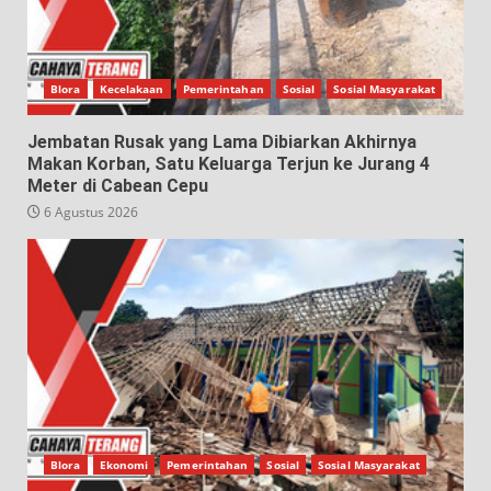
Blora
Kecelakaan
Pemerintahan
Sosial
Sosial Masyarakat
Jembatan Rusak yang Lama Dibiarkan Akhirnya
Makan Korban, Satu Keluarga Terjun ke Jurang 4
Meter di Cabean Cepu
6 Agustus 2026
Blora
Ekonomi
Pemerintahan
Sosial
Sosial Masyarakat