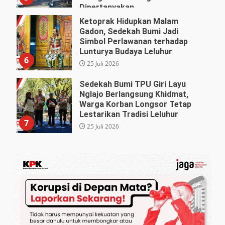
Dipertanyakan
27 Juli 2026
Ketoprak Hidupkan Malam
Gadon, Sedekah Bumi Jadi
Simbol Perlawanan terhadap
Lunturya Budaya Leluhur
6
25 Juli 2026
Sedekah Bumi TPU Giri Layu
Nglajo Berlangsung Khidmat,
Warga Korban Longsor Tetap
Lestarikan Tradisi Leluhur
7
25 Juli 2026