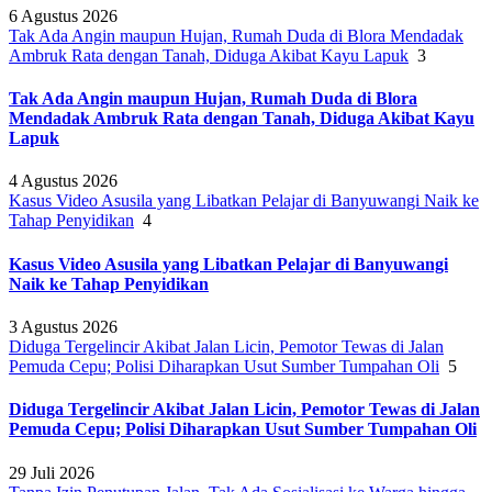
6 Agustus 2026
Tak Ada Angin maupun Hujan, Rumah Duda di Blora Mendadak
Ambruk Rata dengan Tanah, Diduga Akibat Kayu Lapuk
3
Tak Ada Angin maupun Hujan, Rumah Duda di Blora
Mendadak Ambruk Rata dengan Tanah, Diduga Akibat Kayu
Lapuk
4 Agustus 2026
Kasus Video Asusila yang Libatkan Pelajar di Banyuwangi Naik ke
Tahap Penyidikan
4
Kasus Video Asusila yang Libatkan Pelajar di Banyuwangi
Naik ke Tahap Penyidikan
3 Agustus 2026
Diduga Tergelincir Akibat Jalan Licin, Pemotor Tewas di Jalan
Pemuda Cepu; Polisi Diharapkan Usut Sumber Tumpahan Oli
5
Diduga Tergelincir Akibat Jalan Licin, Pemotor Tewas di Jalan
Pemuda Cepu; Polisi Diharapkan Usut Sumber Tumpahan Oli
29 Juli 2026