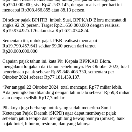
Rp350.000.000, sisa Rp41.533.145, dengan realisasi per hari ini
mencapai Rp308.466.855 atau 88,13 persen.
Di sektor pajak BPHTB, imbuh Susi, BPPKAD Blora mencatat di
angka 92,26 persen. Target Rp21.650.000.000 dengan realisasi
Rp19.974.925.176 atau sisa Rp1.675.074.824.
Sementara itu, untuk pajak PBB realisasi mencapai
Rp19.799.457.641 sekitar 99,00 persen dari target
Rp20.000.000.000.
Capaian pajak tahun ini, kata Plt. Kepala BPPKAD Blora,
mengalami lonjakan dari tahun sebelumnya. Per Oktober 2023, total
penerimaan pajak sebesar Rp59.848.408.330, sementara per
Oktober 2024 sebesar Rp77.181.439.137.
“Per tanggal 22 Oktober 2024, total mencapai Rp77 miliar lebih.
Ada peningkatan dibanding dengan tahun lalu sebesar Rp59,8 miliar
atau dengan selisih Rp17,3 miliar.
Pihaknya juga berharap untuk yang sudah menerima Surat
Ketetapan Pajak Daerah (SKPD) agar dapat membayar pajak
sebelum jatuh tempo dan menghitung kewajibannya (omzet), baik
pajak hotel, hiburan, restoran, dan yang lainnya.