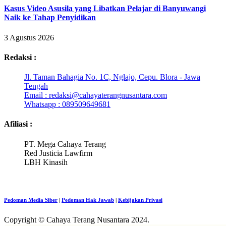
Kasus Video Asusila yang Libatkan Pelajar di Banyuwangi
Naik ke Tahap Penyidikan
3 Agustus 2026
Redaksi :
Jl. Taman Bahagia No. 1C, Nglajo, Cepu. Blora - Jawa
Tengah
Email : redaksi@cahayaterangnusantara.com
Whatsapp : 089509649681
Afiliasi :
PT. Mega Cahaya Terang
Red Justicia Lawfirm
LBH Kinasih
Pedoman Media Siber
|
Pedoman Hak Jawab
|
Kebijakan Privasi
Copyright © Cahaya Terang Nusantara 2024.