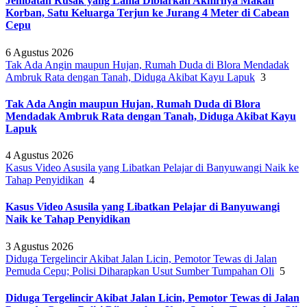
Jembatan Rusak yang Lama Dibiarkan Akhirnya Makan
Korban, Satu Keluarga Terjun ke Jurang 4 Meter di Cabean
Cepu
6 Agustus 2026
Tak Ada Angin maupun Hujan, Rumah Duda di Blora Mendadak
Ambruk Rata dengan Tanah, Diduga Akibat Kayu Lapuk
3
Tak Ada Angin maupun Hujan, Rumah Duda di Blora
Mendadak Ambruk Rata dengan Tanah, Diduga Akibat Kayu
Lapuk
4 Agustus 2026
Kasus Video Asusila yang Libatkan Pelajar di Banyuwangi Naik ke
Tahap Penyidikan
4
Kasus Video Asusila yang Libatkan Pelajar di Banyuwangi
Naik ke Tahap Penyidikan
3 Agustus 2026
Diduga Tergelincir Akibat Jalan Licin, Pemotor Tewas di Jalan
Pemuda Cepu; Polisi Diharapkan Usut Sumber Tumpahan Oli
5
Diduga Tergelincir Akibat Jalan Licin, Pemotor Tewas di Jalan