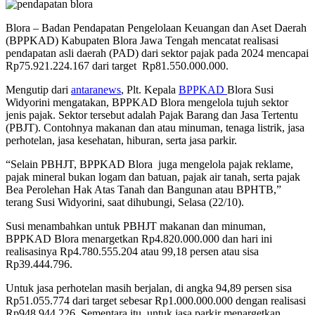
Blora – Badan Pendapatan Pengelolaan Keuangan dan Aset Daerah
(BPPKAD) Kabupaten Blora Jawa Tengah mencatat realisasi
pendapatan asli daerah (PAD) dari sektor pajak pada 2024 mencapai
Rp75.921.224.167 dari target Rp81.550.000.000.
Mengutip dari
antaranews
, Plt. Kepala
BPPKAD
Blora Susi
Widyorini mengatakan, BPPKAD Blora mengelola tujuh sektor
jenis pajak. Sektor tersebut adalah Pajak Barang dan Jasa Tertentu
(PBJT). Contohnya makanan dan atau minuman, tenaga listrik, jasa
perhotelan, jasa kesehatan, hiburan, serta jasa parkir.
“Selain PBHJT, BPPKAD Blora juga mengelola pajak reklame,
pajak mineral bukan logam dan batuan, pajak air tanah, serta pajak
Bea Perolehan Hak Atas Tanah dan Bangunan atau BPHTB,”
terang Susi Widyorini, saat dihubungi, Selasa (22/10).
Susi menambahkan untuk PBHJT makanan dan minuman,
BPPKAD Blora menargetkan Rp4.820.000.000 dan hari ini
realisasinya Rp4.780.555.204 atau 99,18 persen atau sisa
Rp39.444.796.
Untuk jasa perhotelan masih berjalan, di angka 94,89 persen sisa
Rp51.055.774 dari target sebesar Rp1.000.000.000 dengan realisasi
Rp948.944.226. Sementara itu, untuk jasa parkir menargetkan