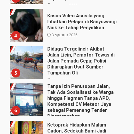
4 Agustus 2026
Kasus Video Asusila yang
Libatkan Pelajar di Banyuwangi
Naik ke Tahap Penyidikan
3 Agustus 2026
4
Diduga Tergelincir Akibat
Jalan Licin, Pemotor Tewas di
Jalan Pemuda Cepu; Polisi
Diharapkan Usut Sumber
5
Tumpahan Oli
29 Juli 2026
Tanpa Izin Penutupan Jalan,
Tak Ada Sosialisasi ke Warga
hingga Flagman Tanpa APD,
Kompetensi CV Meteor Jaya
6
sebagai Pemenang Tender
Dipertanyakan
27 Juli 2026
Ketoprak Hidupkan Malam
Gadon, Sedekah Bumi Jadi