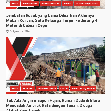
Blora
Kecelakaan
Pemerintahan
Sosial
Sosial Masyarakat
Jembatan Rusak yang Lama Dibiarkan Akhirnya
Makan Korban, Satu Keluarga Terjun ke Jurang 4
Meter di Cabean Cepu
6 Agustus 2026
Blora
Ekonomi
Pemerintahan
Sosial
Sosial Masyarakat
Tak Ada Angin maupun Hujan, Rumah Duda di Blora
Mendadak Ambruk Rata dengan Tanah, Diduga
Akibat Kayu Lapuk