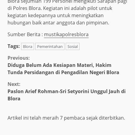
Blora sejumlah 199 Personel mengikuti Sarapan pagi
di Polres Blora. Kegiatan ini adalah pilot untuk
kegiatan kedepannya untuk meningkatkan
hubungan baik antar anggota dan pimpinan.
Sumber Berita :
mustikapolresblora
Tags:
Blora
Pemerintahan
Sosial
Continue
Previous:
Diduga Belum Ada Kesiapan Materi, Hakim
Reading
Tunda Persidangan di Pengadilan Negeri Blora
Next:
Paslon Arief Rohman-Sri Setyorini Unggul Jauh di
Blora
Artikel ini telah meraih 7 pembaca sejak diterbitkan.