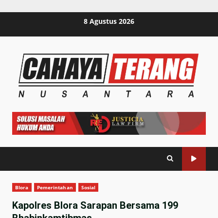
Skip
8 Agustus 2026
to
content
Blora
Pemerintahan
Sosial
Kapolres Blora Sarapan Bersama 199
Bhabinkamtibmas