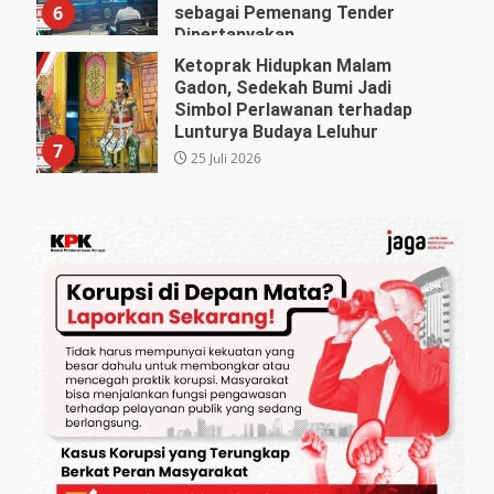
6
sebagai Pemenang Tender
Dipertanyakan
27 Juli 2026
Ketoprak Hidupkan Malam
Gadon, Sedekah Bumi Jadi
Simbol Perlawanan terhadap
Lunturya Budaya Leluhur
7
25 Juli 2026