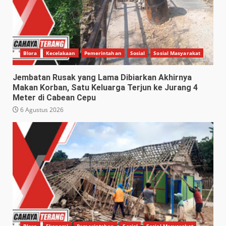
Blora
Kecelakaan
Pemerintahan
Sosial
Sosial Masyarakat
Jembatan Rusak yang Lama Dibiarkan Akhirnya
Makan Korban, Satu Keluarga Terjun ke Jurang 4
Meter di Cabean Cepu
6 Agustus 2026
Blora
Ekonomi
Pemerintahan
Sosial
Sosial Masyarakat