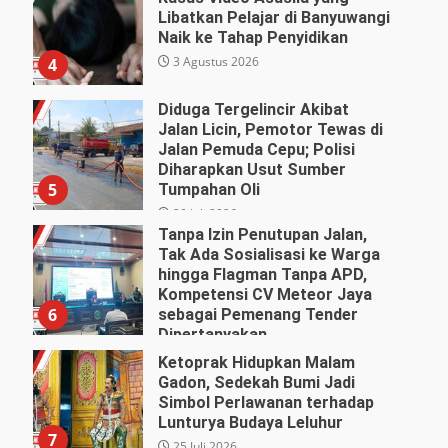
Libatkan Pelajar di Banyuwangi
Naik ke Tahap Penyidikan
3 Agustus 2026
4
Diduga Tergelincir Akibat
Jalan Licin, Pemotor Tewas di
Jalan Pemuda Cepu; Polisi
Diharapkan Usut Sumber
5
Tumpahan Oli
29 Juli 2026
Tanpa Izin Penutupan Jalan,
Tak Ada Sosialisasi ke Warga
hingga Flagman Tanpa APD,
Kompetensi CV Meteor Jaya
6
sebagai Pemenang Tender
Dipertanyakan
27 Juli 2026
Ketoprak Hidupkan Malam
Gadon, Sedekah Bumi Jadi
Simbol Perlawanan terhadap
Lunturya Budaya Leluhur
7
25 Juli 2026