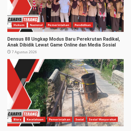
Hukum
Nasional
Pemerintahan
Pendidikan
Densus 88 Ungkap Modus Baru Perekrutan Radikal,
Anak Dibidik Lewat Game Online dan Media Sosial
7 Agustus 2026
Blora
Kecelakaan
Pemerintahan
Sosial
Sosial Masyarakat