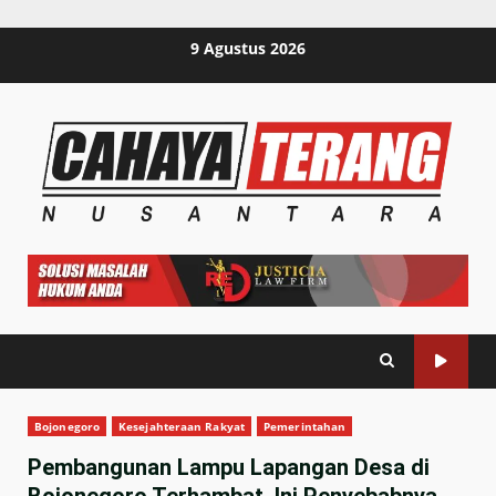
Skip
9 Agustus 2026
to
content
Bojonegoro
Kesejahteraan Rakyat
Pemerintahan
Pembangunan Lampu Lapangan Desa di
Bojonegoro Terhambat, Ini Penyebabnya