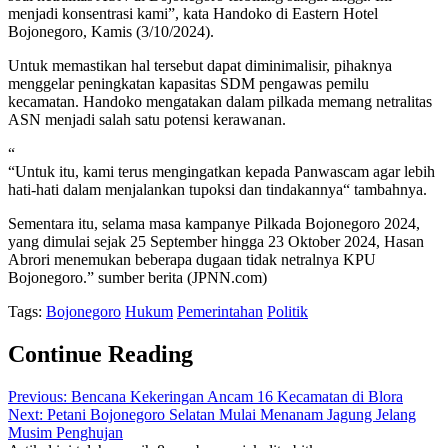
menjadi konsentrasi kami”, kata Handoko di Eastern Hotel
Bojonegoro, Kamis (3/10/2024).
Untuk memastikan hal tersebut dapat diminimalisir, pihaknya
menggelar peningkatan kapasitas SDM pengawas pemilu
kecamatan. Handoko mengatakan dalam pilkada memang netralitas
ASN menjadi salah satu potensi kerawanan.
“
“Untuk itu, kami terus mengingatkan kepada Panwascam agar lebih
hati-hati dalam menjalankan tupoksi dan tindakannya“ tambahnya.
Sementara itu, selama masa kampanye Pilkada Bojonegoro 2024,
yang dimulai sejak 25 September hingga 23 Oktober 2024, Hasan
Abrori menemukan beberapa dugaan tidak netralnya KPU
Bojonegoro.” sumber berita (JPNN.com)
Tags:
Bojonegoro
Hukum
Pemerintahan
Politik
Continue Reading
Previous:
Bencana Kekeringan Ancam 16 Kecamatan di Blora
Next:
Petani Bojonegoro Selatan Mulai Menanam Jagung Jelang
Musim Penghujan