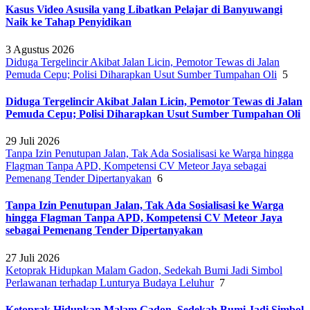
Kasus Video Asusila yang Libatkan Pelajar di Banyuwangi
Naik ke Tahap Penyidikan
3 Agustus 2026
Diduga Tergelincir Akibat Jalan Licin, Pemotor Tewas di Jalan
Pemuda Cepu; Polisi Diharapkan Usut Sumber Tumpahan Oli
5
Diduga Tergelincir Akibat Jalan Licin, Pemotor Tewas di Jalan
Pemuda Cepu; Polisi Diharapkan Usut Sumber Tumpahan Oli
29 Juli 2026
Tanpa Izin Penutupan Jalan, Tak Ada Sosialisasi ke Warga hingga
Flagman Tanpa APD, Kompetensi CV Meteor Jaya sebagai
Pemenang Tender Dipertanyakan
6
Tanpa Izin Penutupan Jalan, Tak Ada Sosialisasi ke Warga
hingga Flagman Tanpa APD, Kompetensi CV Meteor Jaya
sebagai Pemenang Tender Dipertanyakan
27 Juli 2026
Ketoprak Hidupkan Malam Gadon, Sedekah Bumi Jadi Simbol
Perlawanan terhadap Lunturya Budaya Leluhur
7
Ketoprak Hidupkan Malam Gadon, Sedekah Bumi Jadi Simbol