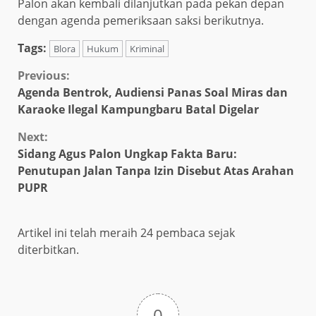
Palon akan kembali dilanjutkan pada pekan depan
dengan agenda pemeriksaan saksi berikutnya.
Tags:
Blora
Hukum
Kriminal
Continue
Previous:
Agenda Bentrok, Audiensi Panas Soal Miras dan
Reading
Karaoke Ilegal Kampungbaru Batal Digelar
Next:
Sidang Agus Palon Ungkap Fakta Baru:
Penutupan Jalan Tanpa Izin Disebut Atas Arahan
PUPR
Artikel ini telah meraih 24 pembaca sejak
diterbitkan.
0