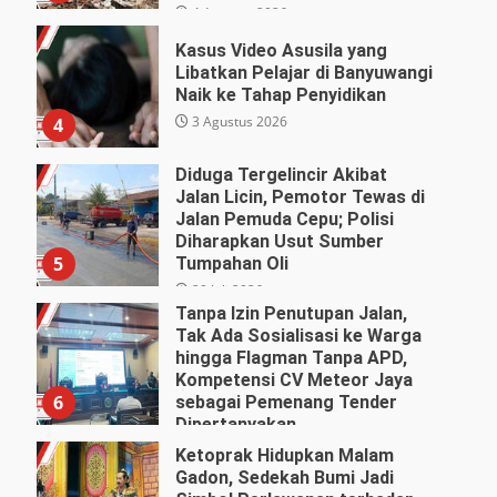
4 Agustus 2026
Kasus Video Asusila yang
Libatkan Pelajar di Banyuwangi
Naik ke Tahap Penyidikan
3 Agustus 2026
4
Diduga Tergelincir Akibat
Jalan Licin, Pemotor Tewas di
Jalan Pemuda Cepu; Polisi
Diharapkan Usut Sumber
5
Tumpahan Oli
29 Juli 2026
Tanpa Izin Penutupan Jalan,
Tak Ada Sosialisasi ke Warga
hingga Flagman Tanpa APD,
Kompetensi CV Meteor Jaya
6
sebagai Pemenang Tender
Dipertanyakan
27 Juli 2026
Ketoprak Hidupkan Malam
Gadon, Sedekah Bumi Jadi