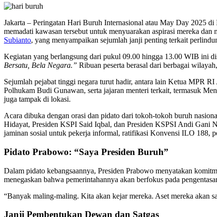
Jakarta – Peringatan Hari Buruh Internasional atau May Day 2025 
memadati kawasan tersebut untuk menyuarakan aspirasi mereka dan m
Subianto
, yang menyampaikan sejumlah janji penting terkait perlindu
Kegiatan yang berlangsung dari pukul 09.00 hingga 13.00 WIB ini
Bersatu, Bela Negara.”
Ribuan peserta berasal dari berbagai wilaya
Sejumlah pejabat tinggi negara turut hadir, antara lain Ketua M
Polhukam Budi Gunawan, serta jajaran menteri terkait, termasuk Me
juga tampak di lokasi.
Acara dibuka dengan orasi dan pidato dari tokoh-tokoh buruh nasio
Hidayat, Presiden KSPI Said Iqbal, dan Presiden KSPSI Andi Gani 
jaminan sosial untuk pekerja informal, ratifikasi Konvensi ILO 18
Pidato Prabowo: “Saya Presiden Buruh”
Dalam pidato kebangsaannya, Presiden Prabowo menyatakan komitmenn
menegaskan bahwa pemerintahannya akan berfokus pada pengentasan k
“Banyak maling-maling. Kita akan kejar mereka. Aset mereka akan say
Janji Pembentukan Dewan dan Satgas