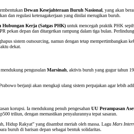
pembentukan
Dewan Kesejahteraan Buruh Nasional
, yang akan bera
kan dan regulasi ketenagakerjaan yang dinilai merugikan buruh.
n Hubungan Kerja (Satgas PHK)
untuk mencegah praktik PHK sepih
 pekan depan dan ditargetkan rampung dalam tiga bulan. Perlindungan
apus sistem outsourcing, namun dengan tetap mempertimbangkan kebu
aktu dekat.
uk mendukung pengusulan
Marsinah
, aktivis buruh yang gugur tahun 1
rabowo berjanji akan mengkaji ulang sistem perpajakan agar lebih adil
tasan korupsi. Ia mendukung penuh pengesahan
UU Perampasan Ase
500 triliun, dengan memastikan penyalurannya tepat sasaran.
h, Hidup Rakyat” yang disambut meriah oleh massa. Lagu
Mars Inter
 buruh di barisan depan sebagai bentuk solidaritas.