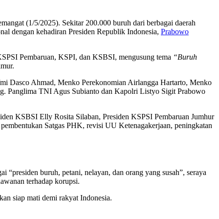
emangat (1/5/2025). Sekitar 200.000 buruh dari berbagai daerah
nal dengan kehadiran Presiden Republik Indonesia,
Prabowo
SI, KSPSI Pembaruan, KSPI, dan KSBSI, mengusung tema
“Buruh
imur.
Sufmi Dasco Ahmad, Menko Perekonomian Airlangga Hartarto, Menko
ng. Panglima TNI Agus Subianto dan Kapolri Listyo Sigit Prabowo
residen KSBSI Elly Rosita Silaban, Presiden KSPSI Pembaruan Jumhur
ri pembentukan Satgas PHK, revisi UU Ketenagakerjaan, peningkatan
 “presiden buruh, petani, nelayan, dan orang yang susah”, seraya
lawanan terhadap korupsi.
kan siap mati demi rakyat Indonesia.