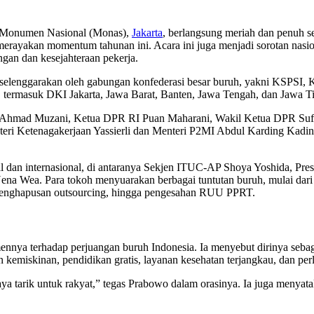
di Monumen Nasional (Monas),
Jakarta
, berlangsung meriah dan penuh s
erayakan momentum tahunan ini. Acara ini juga menjadi sorotan nasio
ngan dan kesejahteraan pekerja.
 diselenggarakan oleh gabungan konfederasi besar buruh, yakni KSP
h, termasuk DKI Jakarta, Jawa Barat, Banten, Jawa Tengah, dan Jawa T
PR RI Ahmad Muzani, Ketua DPR RI Puan Maharani, Wakil Ketua DPR 
nteri Ketenagakerjaan Yassierli dan Menteri P2MI Abdul Karding Kadi
nal dan internasional, di antaranya Sekjen ITUC-AP Shoya Yoshida, P
Nena Wea. Para tokoh menyuarakan berbagai tuntutan buruh, mulai da
8, penghapusan outsourcing, hingga pengesahan RUU PPRT.
ya terhadap perjuangan buruh Indonesia. Ia menyebut dirinya sebagai
emiskinan, pendidikan gratis, layanan kesehatan terjangkau, dan per
a tarik untuk rakyat,” tegas Prabowo dalam orasinya. Ia juga menyata