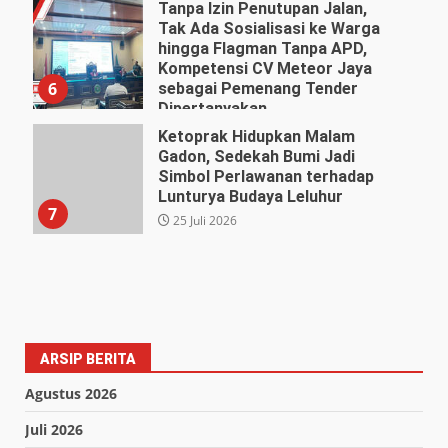
Tanpa Izin Penutupan Jalan,
Tak Ada Sosialisasi ke Warga
hingga Flagman Tanpa APD,
Kompetensi CV Meteor Jaya
6
sebagai Pemenang Tender
Dipertanyakan
27 Juli 2026
Ketoprak Hidupkan Malam
Gadon, Sedekah Bumi Jadi
Simbol Perlawanan terhadap
Lunturya Budaya Leluhur
7
25 Juli 2026
ARSIP BERITA
Agustus 2026
Juli 2026