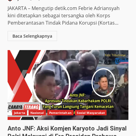
JAKARTA – Mengutip detik.com Febrie Adriansyah
kini ditetapkan sebagai tersangka oleh Korps
Pemberantasan Tindak Pidana Korupsi (Kortas...
Baca Selengkapnya
Jakarta
Nasional
Pemerintahan
Sosial Masyarakat
Anto JNF: Aksi Komjen Karyoto Jadi Sinyal