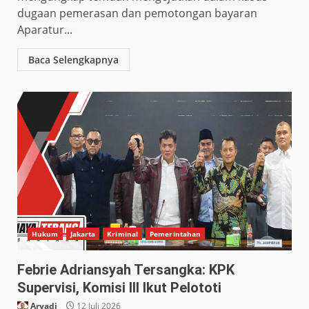
dugaan pemerasan dan pemotongan bayaran
Aparatur...
Baca Selengkapnya
Hukum
Jakarta
Kriminal
Pemerintahan
Febrie Adriansyah Tersangka: KPK
Supervisi, Komisi III Ikut Pelototi
Aryadi
12 Juli 2026