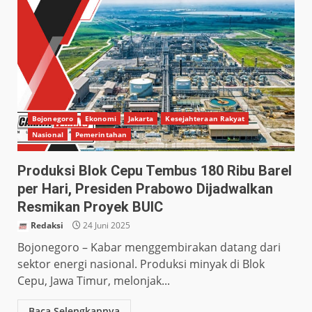
Bojonegoro
Ekonomi
Jakarta
Kesejahteraan Rakyat
Nasional
Pemerintahan
Produksi Blok Cepu Tembus 180 Ribu Barel
per Hari, Presiden Prabowo Dijadwalkan
Resmikan Proyek BUIC
Redaksi
24 Juni 2025
Bojonegoro – Kabar menggembirakan datang dari
sektor energi nasional. Produksi minyak di Blok
Cepu, Jawa Timur, melonjak...
Baca Selengkapnya