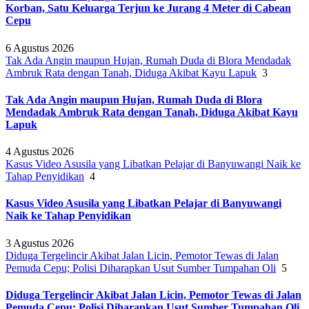
Korban, Satu Keluarga Terjun ke Jurang 4 Meter di Cabean
Cepu
6 Agustus 2026
Tak Ada Angin maupun Hujan, Rumah Duda di Blora Mendadak
Ambruk Rata dengan Tanah, Diduga Akibat Kayu Lapuk
3
Tak Ada Angin maupun Hujan, Rumah Duda di Blora
Mendadak Ambruk Rata dengan Tanah, Diduga Akibat Kayu
Lapuk
4 Agustus 2026
Kasus Video Asusila yang Libatkan Pelajar di Banyuwangi Naik ke
Tahap Penyidikan
4
Kasus Video Asusila yang Libatkan Pelajar di Banyuwangi
Naik ke Tahap Penyidikan
3 Agustus 2026
Diduga Tergelincir Akibat Jalan Licin, Pemotor Tewas di Jalan
Pemuda Cepu; Polisi Diharapkan Usut Sumber Tumpahan Oli
5
Diduga Tergelincir Akibat Jalan Licin, Pemotor Tewas di Jalan
Pemuda Cepu; Polisi Diharapkan Usut Sumber Tumpahan Oli