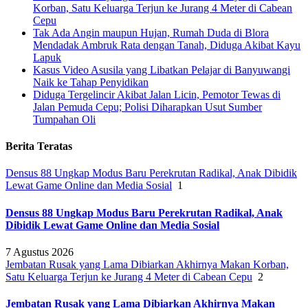
Korban, Satu Keluarga Terjun ke Jurang 4 Meter di Cabean
Cepu
Tak Ada Angin maupun Hujan, Rumah Duda di Blora
Mendadak Ambruk Rata dengan Tanah, Diduga Akibat Kayu
Lapuk
Kasus Video Asusila yang Libatkan Pelajar di Banyuwangi
Naik ke Tahap Penyidikan
Diduga Tergelincir Akibat Jalan Licin, Pemotor Tewas di
Jalan Pemuda Cepu; Polisi Diharapkan Usut Sumber
Tumpahan Oli
Berita Teratas
Densus 88 Ungkap Modus Baru Perekrutan Radikal, Anak Dibidik
Lewat Game Online dan Media Sosial
1
Densus 88 Ungkap Modus Baru Perekrutan Radikal, Anak
Dibidik Lewat Game Online dan Media Sosial
7 Agustus 2026
Jembatan Rusak yang Lama Dibiarkan Akhirnya Makan Korban,
Satu Keluarga Terjun ke Jurang 4 Meter di Cabean Cepu
2
Jembatan Rusak yang Lama Dibiarkan Akhirnya Makan